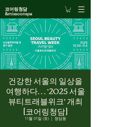
코어링청담
&mixsoonspa
건강한 서울의 일상을
여행하다… ‘2025 서울
뷰티트래블위크’ 개최
[코어링청담]
11월 01일 (토)
  |  
청담동