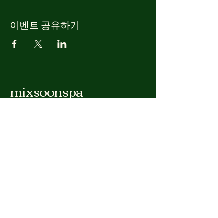
이벤트 공유하기
mixsoonspa
(주)코어링청담&믹순스파
주소 대한민국 서울특별시 강남구 청담동 3-11
대표자 이호준​
t사업자등록번호 .
415-81-60359
비즈니스 협업/제품 관련 문의
corelink3543@naver.com
개인정보 처리방침
접근성 표시 정보
이용약관