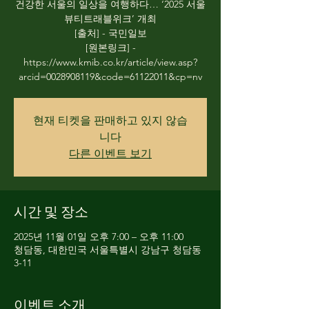
건강한 서울의 일상을 여행하다… ‘2025 서울
뷰티트래블위크’ 개최
[출처] - 국민일보
[원본링크] -
https://www.kmib.co.kr/article/view.asp?
arcid=0028908119&code=61122011&cp=nv
현재 티켓을 판매하고 있지 않습
니다
다른 이벤트 보기
시간 및 장소
2025년 11월 01일 오후 7:00 – 오후 11:00
청담동, 대한민국 서울특별시 강남구 청담동
3-11
이벤트 소개