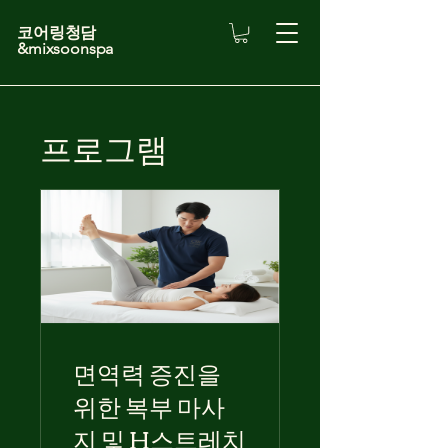
코어링청담
&mixsoonspa
프로그램
면역력 증진을
위한 복부 마사
지 및 H스트레치