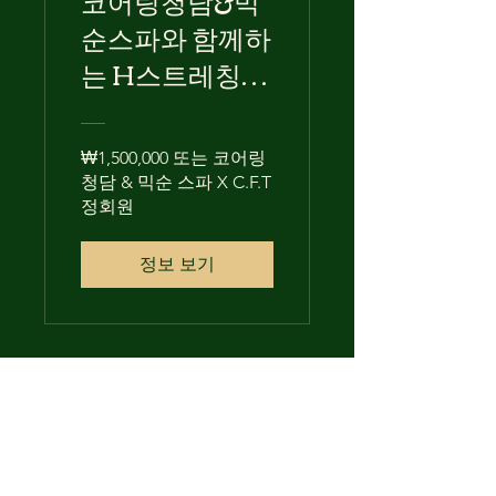
순스파와 함께하
는 H스트레칭
CFT 오프라인 /
온라인 강좌
₩1,500,000 또는 코어링
청담 & 믹순 스파 X C.F.T
정회원
정보 보기
mixsoonspa
(주)코어링청담&믹순스파
주소 대한민국 서울특별시 강남구 청담동 3-11
대표자 이호준​