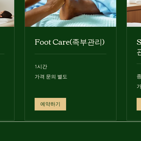
Foot Care(족부관리)
1시간
가
가격 문의 별도
격
문
가
가
의
격
별
문
도
의
별
예약하기
도