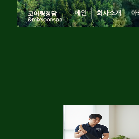
메인
회사소개
아
코어링청담
&mixsoonspa