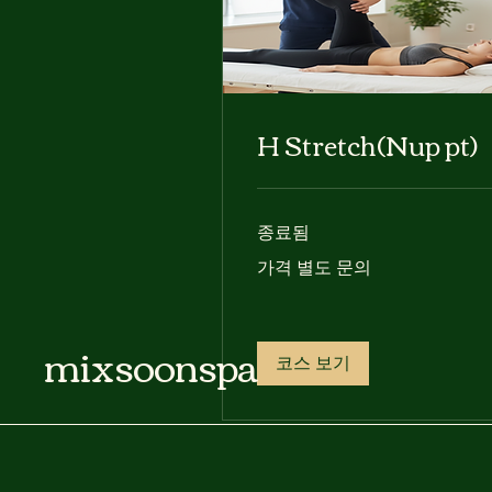
H Stretch(Nup pt)
종료됨
가
가격 별도 문의
격
별
도
문
의
mixsoonspa
코스 보기