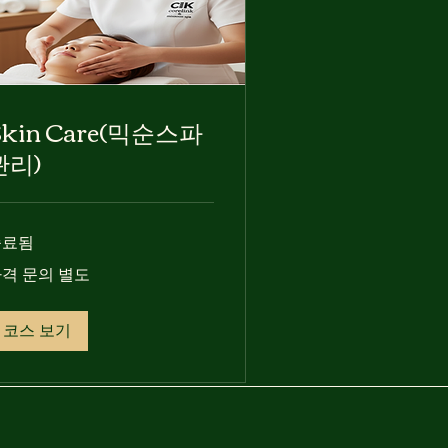
Skin Care(믹순스파
관리)
종료됨
격 문의 별도
코스 보기