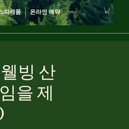
스파제품
온라인 예약
 웰빙 산
임을 제
)