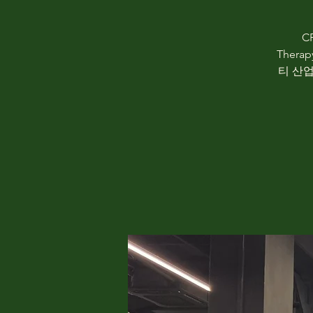
C
Ther
티 산