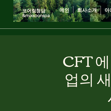
메인
회사소개
아
코어링청담
&mixsoonspa
CFT 
업의 