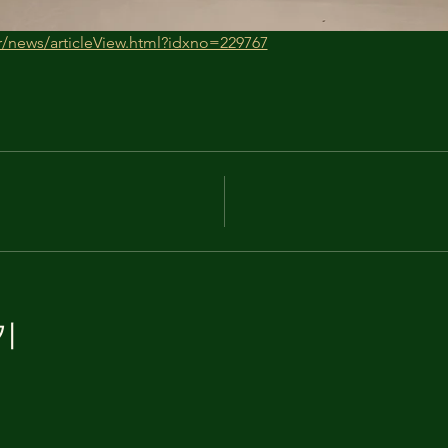
r/news/articleView.html?idxno=229767
기