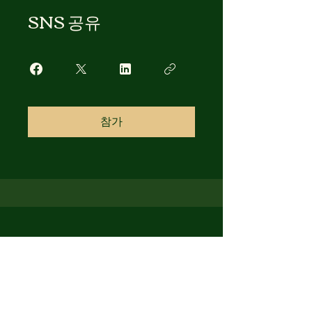
SNS 공유
참가
mixsoonspa
(주)코어링청담&믹순스파