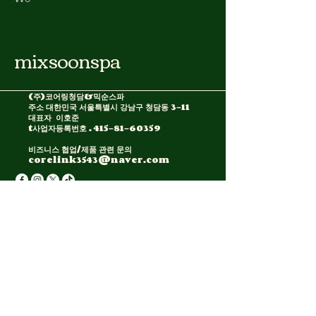
mixsoonspa
(주)코어링청담&믹순스파
주소 대한민국 서울특별시 강남구 청담동 3-11
대표자 이호준​
t사업자등록번호 .
415-81-60359
비즈니스 협업/제품 관련 문의
corelink3543@naver.com
개인정보 처리방침
접근성 표시 정보
이용약관
환불 정책
배송 정책
연락처
+82 10.8054.3543