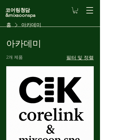
코어링청담
&mixsoonspa
홈
아카데미
아카데미
2개 제품
필터 및 정렬