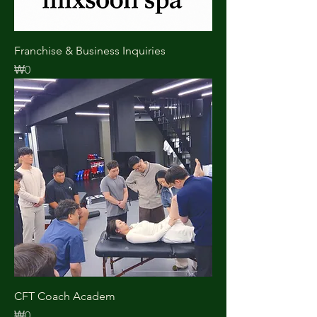
Franchise & Business Inquiries
가격
₩0
CFT Coach Academ
가격
₩0