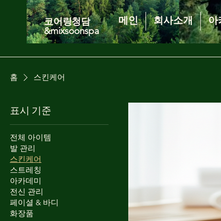
메인
회사소개
아
코어링청담
&mixsoonspa
홈
스킨케어
표시 기준
전체 아이템
발 관리
스킨케어
스트레칭
아카데미
전신 관리
페이셜 & 바디
화장품